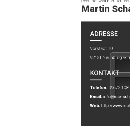
Rechtsanwalt Familienrech
Martin Sch
ADRESSE
Vorstadt 10
92431
Neunburg vor
KONTAKT
Telefon:
09672 108
Email:
info@rae-sch
Web:
http://www.rec