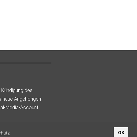
i Kündigung des
h den Vermieter!
as neue Angehörigen-
ial-Media-Account
chutz
OK