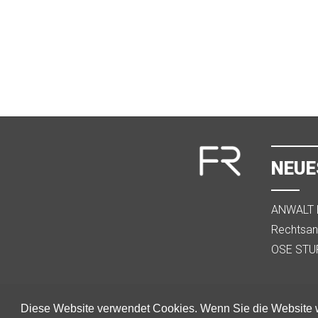
NEUE
ANWALT B
Stralsund
Rechtsanw
Familien
OSE STUR
Scheidun
Diese Website verwendet Cookies. Wenn Sie die Website w