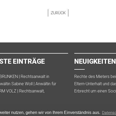
ZURÜCK
STE EINTRÄGE
NEUIGKEITEN
RUNKEN | Rechtsanwalt in
Rechte des Mieters be
Mietverhältnisses durc
ältin Sabine Woll | Anwältin für
Eltern-Unterhalt und d
recht in Kempten
Entlastungs Gesetz
M VOLZ | Rechtsanwalt,
Erbrecht um einen Soc
gsanwalt Ludwigshafen
eiter nutzen, gehen wir von Ihrem Einverständnis aus.
Datens
Datenschutz
Impressum
Molter-Media UG
|
|
© 2026