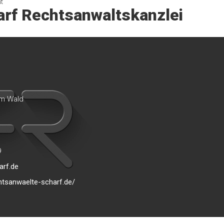
t
arf Rechtsanwaltskanzlei
m Wald
9
arf.de
htsanwaelte-scharf.de/