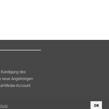
i Kündigung des
h den Vermieter!
as neue Angehörigen-
ial-Media-Account
chutz
OK