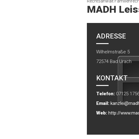
Rechtsanwalt Familienrech
MADH Leis
ADRESSE
Wilhelmstraße 5
72574
Bad Urach
KONTAKT
Telefon:
07125 175
Email:
kanzlei@madh
Web:
http://www.ma