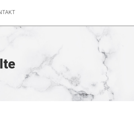
NTAKT
lte