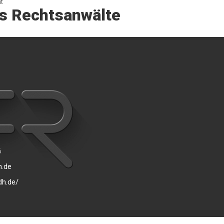
t
s Rechtsanwälte
6
.de
dh.de/