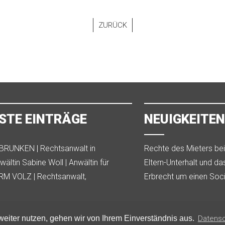
ZURÜCK
STE EINTRÄGE
NEUIGKEITEN
RUNKEN | Rechtsanwalt in
Rechte des Mieters be
Mietverhältnisses durc
ältin Sabine Woll | Anwältin für
Eltern-Unterhalt und d
recht in Kempten
Entlastungs Gesetz
M VOLZ | Rechtsanwalt,
Erbrecht um einen Soc
gsanwalt Ludwigshafen
eiter nutzen, gehen wir von Ihrem Einverständnis aus.
Datens
Datenschutz
Impressum
Molter-Media UG
|
|
© 2026