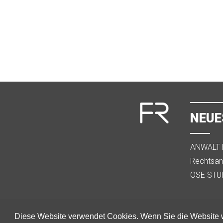
NEUE
ANWALT B
Stralsund
Rechtsanw
Familien
OSE STUR
Scheidun
Diese Website verwendet Cookies. Wenn Sie die Website w