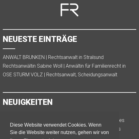
NEUESTE EINTRÄGE
ANWALT BRUNKEN | Rechtsanwalt in Stralsund
Rechtsanwältin Sabine Woll | Anwältin für Familienrecht in
Kempten
OSE STURM VOLZ | Rechtsanwalt, Scheidungsanwalt
Ludwigshafen
NEUIGKEITEN
Rechte des Mieters bei Kündigung des Mietverhältnisses
Diese Website verwendet Cookies. Wenn
durch den Vermieter!
Eltern-Unterhalt und das neue Angehörigen-Entlastungs
Sie die Website weiter nutzen, gehen wir von
Gesetz
Erbrecht um einen Social-Media-Account